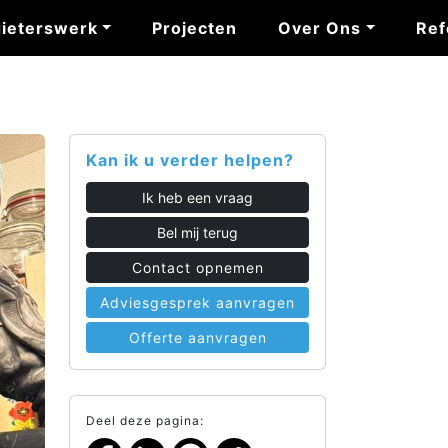
ieterswerk
Projecten
Over Ons
Ref
Kan ik u verder helpen?
Ik heb een vraag
Bel mij terug
Contact opnemen
Adviesgesprek aanvragen
Offerte aanvragen
Deel deze pagina: