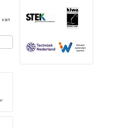
 van
er