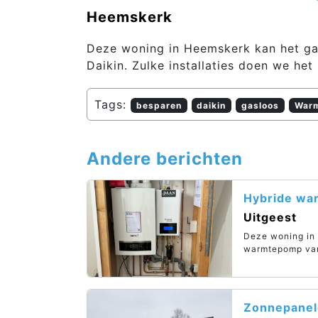
Heemskerk
Deze woning in Heemskerk kan het ga
Daikin. Zulke installaties doen we het 
Tags:
besparen
daikin
gasloos
War
Andere berichten
Hybride wa
Uitgeest
Deze woning in 
warmtepomp van
Zonnepanel