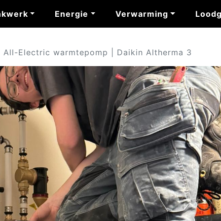
nkwerk
Energie
Verwarming
Loodg
All-Electric warmtepomp | Daikin Altherma 3