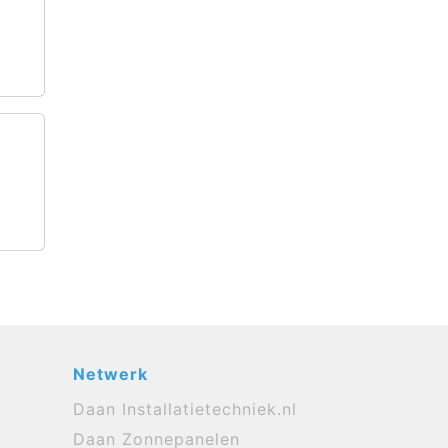
Netwerk
Daan Installatietechniek.nl
Daan Zonnepanelen