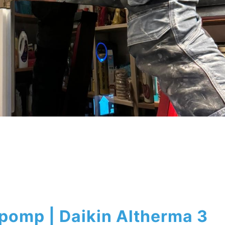
epomp | Daikin Altherma 3