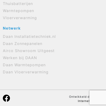
Thuisbatterijen
Warmtepompen
Vloerverwarming
Netwerk
Daan Installatietechniek.nl
Daan Zonnepanelen
Airco Showroom Uitgeest
Werken bij DAAN
Daan Warmtepompen
Daan Vloerverwarming
Ontwikkeld door:
NRG
Internetdiensten